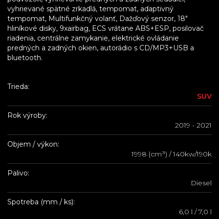
vyhrievané spätné zrkadlá, tempomat, adaptivný
tempomat, Multifunkčný volanť, Dažďový senzor, 18"
hliníkové disky, 9xairbag, ECS vrátane ABS+ESP, posilovač
riadenia, centrálne zamykanie, elektrické ovládanie
predných a zadných okien, autorádio s CD/MP3+USB a
bluetooth.
Trieda:
SUV
Rok výroby:
2019 - 2021
Objem / výkon:
1998 (cm³) / 140kw/190k
Palivo:
Diesel
Spotreba (mm / ks):
6,0 l / 7,0 l