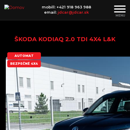
Skočiť na hlavný obsah
Toggle
mobill: +421 918 963 988
email:
jdcar@jdcar.sk
navigat
ŠKODA KODIAQ 2.0 TDI 4X4 L&K
AUTOMAT
BEZPEČNÉ 4X4