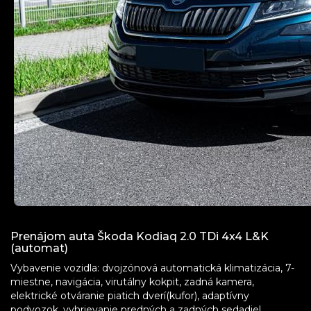
Prenájom auta Škoda Kodiaq 2.0 TDi 4x4 L&K
(automat)
Vybavenie vozidla: dvojzónová automatická klimatizácia, 7-
miestne, navigácia, virutálny kokpit, zadná kamera,
elektrické otváranie piatich dverí(kufor), adaptívny
podvozok, vyhrievanie predných a zadných sedadiel,