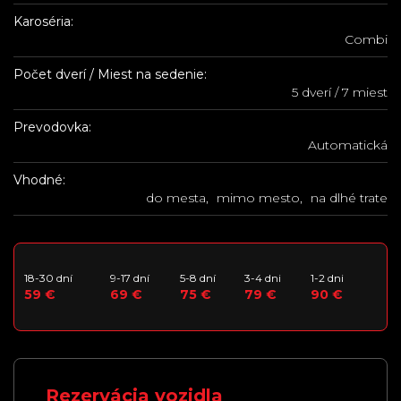
Karoséria:
Combi
Počet dverí / Miest na sedenie:
5 dverí / 7 miest
Prevodovka:
Automatická
Vhodné:
do mesta
mimo mesto
na dlhé trate
18-30 dní
9-17 dní
5-8 dní
3-4 dni
1-2 dni
59 €
69 €
75 €
79 €
90 €
Rezervácia vozidla