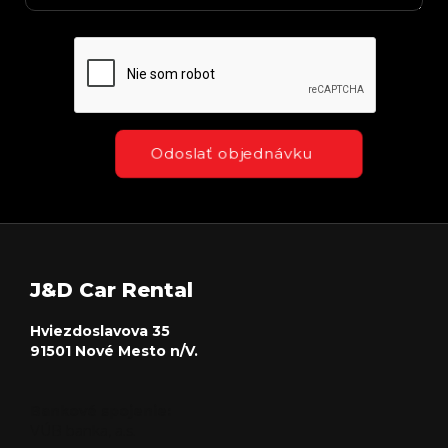
Odoslať objednávku
J&D Car Rental
Hviezdoslavova 35
91501 Nové Mesto n/V.
Bankové spojenie:
VÚB banka, a.s.