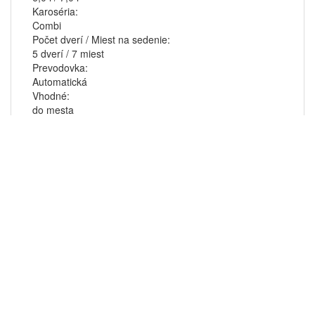
Karoséria:
Combi
Počet dverí / Miest na sedenie:
5 dverí / 7 miest
Prevodovka:
Automatická
Vhodné:
do mesta
mimo mesto
na dlhé trate
18-30 dní
9-17 dní
5-8 dní
3-4 dni
1-2 dni
65 €
75 €
85 €
95 €
110 €
ID na jdcarassist.com:
24
Vozidlo
Rezervácia vozidla