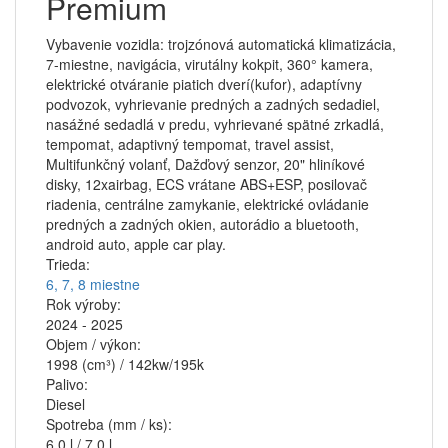
Premium
Vybavenie vozidla: trojzónová automatická klimatizácia,
7-miestne, navigácia, virutálny kokpit, 360° kamera,
elektrické otváranie piatich dverí(kufor), adaptívny
podvozok, vyhrievanie predných a zadných sedadiel,
nasážné sedadlá v predu, vyhrievané spätné zrkadlá,
tempomat, adaptivný tempomat, travel assist,
Multifunkčný volanť, Dažďový senzor, 20" hliníkové
disky, 12xairbag, ECS vrátane ABS+ESP, posilovač
riadenia, centrálne zamykanie, elektrické ovládanie
predných a zadných okien, autorádio a bluetooth,
android auto, apple car play.
Trieda:
6, 7, 8 miestne
Rok výroby:
2024 - 2025
Objem / výkon:
1998 (cm³) / 142kw/195k
Palivo:
Diesel
Spotreba (mm / ks):
6,0 l / 7,0 l